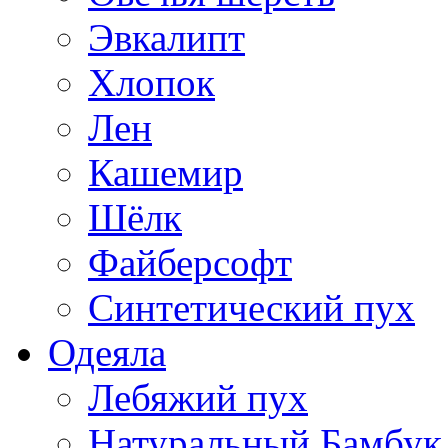
Эвкалипт
Хлопок
Лен
Кашемир
Шёлк
Файберсофт
Синтетический пух
Одеяла
Лебяжий пух
Натуральный Бамбук