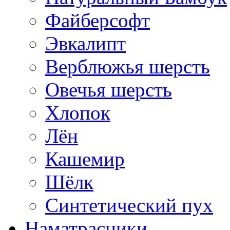
Файберсофт
Эвкалипт
Верблюжья шерсть
Овечья шерсть
Хлопок
Лён
Кашемир
Шёлк
Синтетический пух
Наматрасники