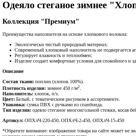
Одеяло стеганое зимнее "Хло
Коллекция "Премиум"
Преимущества наполнителя на основе хлопкового волокна:
Экологически чистый природный материал;
Современный хлопковый наполнитель не подвергается а
Регулирует влажность и теплообмен;
Изделие создает комфортные условия для спокойного и зд
Описание
Состав ткани:
поплин (хлопок 100%).
2
Плотность изделия:
зимнее 450 г/м
.
Наполнитель:
хлопок, п/э.
Цвет:
Белый, с тематическим рисунком в ассортименте.
Упаковка:
сумка ПВХ с ручками из спанбонда.
Тип изделия:
одеяло стеганое многоигольной стежки, косая бе
Артикул:
ОПХлЧ-220-450, ОПХлЧ-2-450, ОПХлЧ-15-450
*Обратите внимание: изображение товара на сайте может не зна