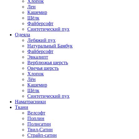
Хлопок
Лен
Кашемир
Шёлк
Файберсофт
Синтетический пух
Одеяла
Лебяжий пух
Натуральный Бамбук
Файберсофт
Эвкалипт
Верблюжья шерсть
Овечья шерсть
Хлопок
Лён
Кашемир
Шёлк
Синтетический пух
Наматрасники
Ткани
Велсофт
Поплин
Полисатин
Твил-Сатин
Страйп-сатин