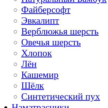
Файберсофт
Эвкалипт
Верблюжья шерсть
Овечья шерсть
Хлопок
Лён
Кашемир
Шёлк
Синтетический пух
Наматрасники