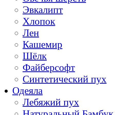
Эвкалипт
Хлопок
Лен
Кашемир
Шёлк
Файберсофт
Синтетический пух
Одеяла
Лебяжий пух
Натуральный Бамбук