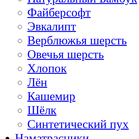
Файберсофт
Эвкалипт
Верблюжья шерсть
Овечья шерсть
Хлопок
Лён
Кашемир
Шёлк
Синтетический пух
Наматрасники