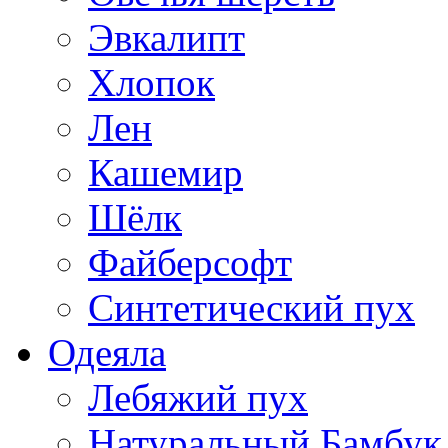
Эвкалипт
Хлопок
Лен
Кашемир
Шёлк
Файберсофт
Синтетический пух
Одеяла
Лебяжий пух
Натуральный Бамбук