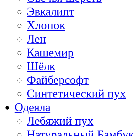
Эвкалипт
Хлопок
Лен
Кашемир
Шёлк
Файберсофт
Синтетический пух
Одеяла
Лебяжий пух
Натуральный Бамбук