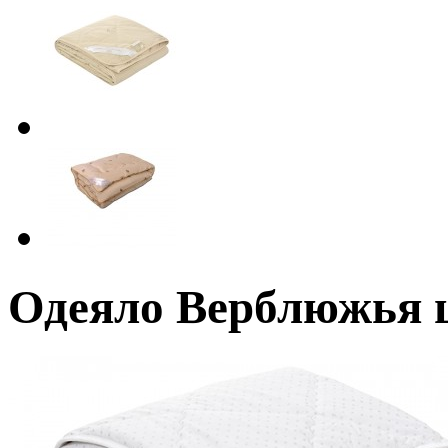
Одеяло Верблюжья ш