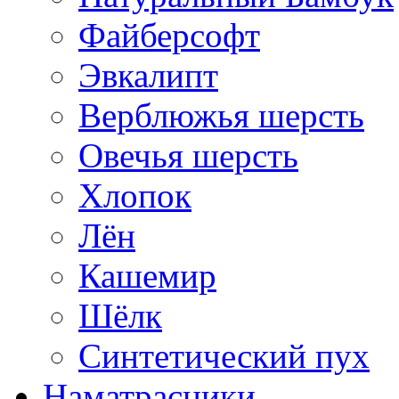
Файберсофт
Эвкалипт
Верблюжья шерсть
Овечья шерсть
Хлопок
Лён
Кашемир
Шёлк
Синтетический пух
Наматрасники