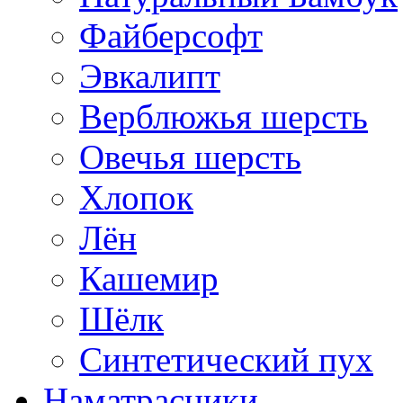
Файберсофт
Эвкалипт
Верблюжья шерсть
Овечья шерсть
Хлопок
Лён
Кашемир
Шёлк
Синтетический пух
Наматрасники