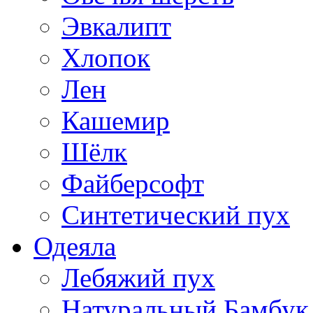
Эвкалипт
Хлопок
Лен
Кашемир
Шёлк
Файберсофт
Синтетический пух
Одеяла
Лебяжий пух
Натуральный Бамбук