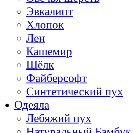
Эвкалипт
Хлопок
Лен
Кашемир
Шёлк
Файберсофт
Синтетический пух
Одеяла
Лебяжий пух
Натуральный Бамбук