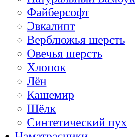
Файберсофт
Эвкалипт
Верблюжья шерсть
Овечья шерсть
Хлопок
Лён
Кашемир
Шёлк
Синтетический пух
Наматрасники